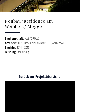
Neubau "Residence am
Weinberg" Meggen
Bauherrschaft:
HASITORO AG
Architekt:
Pius Bucheli. dipl. Architekt HTL, Adligenswil
Baujahr:
2014 – 2015
Leistung:
Bauleitung
Architekt Baumanagement
Bauleitung
Zurück
zur Projektübersicht